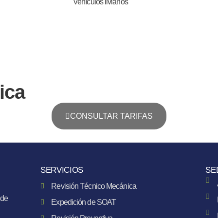
Vehículos livianos
ica
CONSULTAR TARIFAS
SERVICIOS
SE
Revisión Técnico Mecánica
 de
Expedición de SOAT