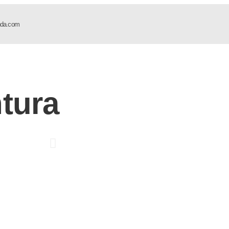
nda.com
tura