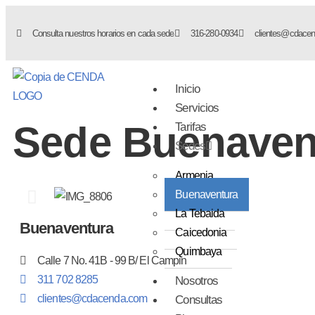
Consulta nuestros horarios en cada sede
316-280-0934
clientes@cdace
Inicio
Servicios
Sede Buenaven
Tarifas
Sedes
Armenia
Buenaventura
La Tebaida
Buenaventura
Caicedonia
Quimbaya
Calle 7 No. 41B - 99 B/ El Campin
311 702 8285
Nosotros
clientes@cdacenda.com
Consultas