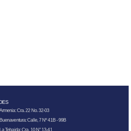
DES
Armenia: Cra. 22 No. 32-03
Buenaventura: Calle, 7 Nº 41B - 99B
La Tebaida: Cra. 10 N° 13-41