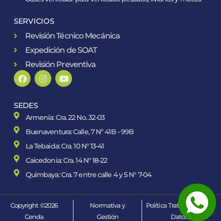
SERVICIOS
Revisión Técnico Mecánica
Expedición de SOAT
Revisión Preventiva
SEDES
Armenia: Cra. 22 No. 32-03
Buenaventura: Calle, 7 Nº 41B - 99B
La Tebaida: Cra. 10 N° 13-41
Caicedonia: Cra. 14 N° 18-22
Quimbaya: Cra. 7 entre calle 4 y 5 N° 7-04
Copyright ©2026
Normativa y
Política Tratamiento de
Cenda
Gestión
Datos