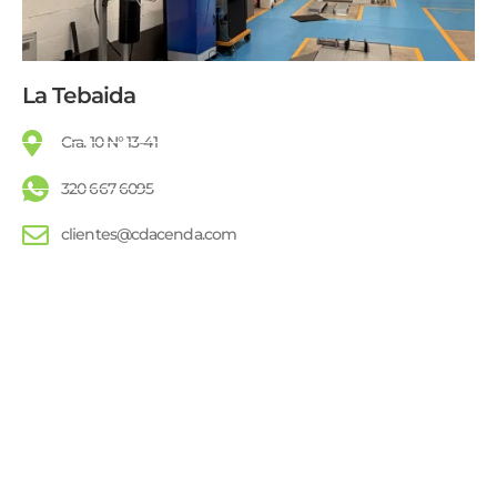
La Tebaida
Cra. 10 N° 13-41
320 667 6095
clientes@cdacenda.com