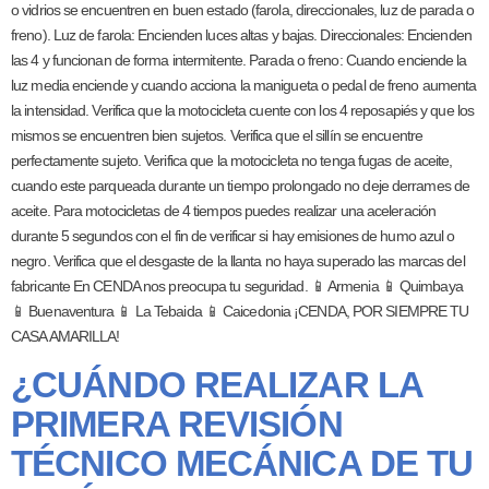
o vidrios se encuentren en buen estado (farola, direccionales, luz de parada o
freno). Luz de farola: Encienden luces altas y bajas. Direccionales: Encienden
las 4 y funcionan de forma intermitente. Parada o freno: Cuando enciende la
luz media enciende y cuando acciona la manigueta o pedal de freno aumenta
la intensidad. Verifica que la motocicleta cuente con los 4 reposapiés y que los
mismos se encuentren bien sujetos. Verifica que el sillín se encuentre
perfectamente sujeto. Verifica que la motocicleta no tenga fugas de aceite,
cuando este parqueada durante un tiempo prolongado no deje derrames de
aceite. Para motocicletas de 4 tiempos puedes realizar una aceleración
durante 5 segundos con el fin de verificar si hay emisiones de humo azul o
negro. Verifica que el desgaste de la llanta no haya superado las marcas del
fabricante En CENDA nos preocupa tu seguridad. 📱 Armenia 📱 Quimbaya
📱 Buenaventura 📱 La Tebaida 📱 Caicedonia ¡CENDA, POR SIEMPRE TU
CASA AMARILLA!
¿CUÁNDO REALIZAR LA
PRIMERA REVISIÓN
TÉCNICO MECÁNICA DE TU