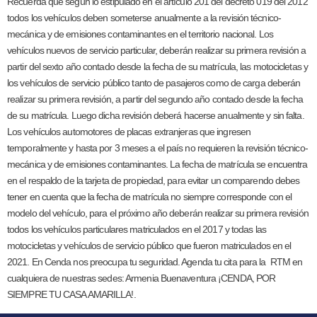
Recuerda que según lo estipulado en el artículo 201 del decreto 019 del 2012
todos los vehículos deben someterse anualmente a la revisión técnico-
mecánica y de emisiones contaminantes en el territorio nacional. Los
vehículos nuevos de servicio particular, deberán realizar su primera revisión a
partir del sexto año contado desde la fecha de su matrícula, las motocicletas y
los vehículos de servicio público tanto de pasajeros como de carga deberán
realizar su primera revisión, a partir del segundo año contado desde la fecha
de su matrícula. Luego dicha revisión deberá hacerse anualmente y sin falta.
Los vehículos automotores de placas extranjeras que ingresen
temporalmente y hasta por 3 meses a el país no requieren la revisión técnico-
mecánica y de emisiones contaminantes. La fecha de matrícula se encuentra
en el respaldo de la tarjeta de propiedad, para evitar un comparendo debes
tener en cuenta que la fecha de matrícula no siempre corresponde con el
modelo del vehículo, para el próximo año deberán realizar su primera revisión
todos los vehículos particulares matriculados en el 2017 y todas las
motocicletas y vehículos de servicio público que fueron matriculados en el
2021. En Cenda nos preocupa tu seguridad. Agenda tu cita para la RTM en
cualquiera de nuestras sedes: Armenia Buenaventura ¡CENDA, POR
SIEMPRE TU CASA AMARILLA!.